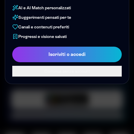
AI e AI Match personalizzati
Suggerimenti pensati per te
Canali e contenuti preferiti
Progressi e visione salvati
APP UFFICIALE
Iscriviti o accedi
Canale Europa sul tuo telefono
Continua senza account
Live TV, video on demand, serie e podcast in
un'esperienza più veloce e ottimizzata per iOS e Android.
Apri direttamente lo store