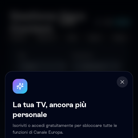
Gestione Hero
Accedi
Content
Per Te
Serie TV
Film
Sport
News
Tipo
Contenuto
Media (Image/Video URL)
La tua TV, ancora più
Upload Media
personale
Aggiungi
Iscriviti o accedi gratuitamente per sbloccare tutte le
Attivo
funzioni di Canale Europa.