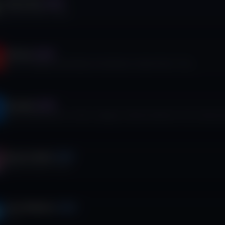
Tennis Club
AUDIO
Giovanni Cazzoli
·
13
ep.
FirstLap
AUDIO
Antonio medaglia, Alessia Musa, Emma Bonetto, Andrea Frattin
·
15
ep.
Eurogoal
AUDIO
Giacomo Mastromarino, Federico Spagnoli, Sterfano Galimberti, Pietro Garamtic
America Week
VIDEO
Stefano Vaccara
·
10
ep.
Punto Medicina
VIDEO
·
1
ep.