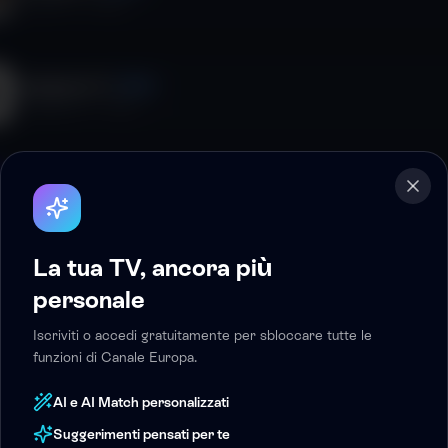
ChronoGP TV
·
12
ep.
Cyclinglands TV
VIDEO
Cyclinglands TV
·
12
ep.
Canale Europa Primo Piano
VIDEO
·
7
ep.
La tua TV, ancora più
Italpress Primo Piano
VIDEO
personale
Italpress TV
·
0
ep.
Iscriviti o accedi gratuitamente per sbloccare tutte le
funzioni di Canale Europa.
Italpress Economy
VIDEO
AI e AI Match personalizzati
Italpress TV
·
10
ep.
Suggerimenti pensati per te