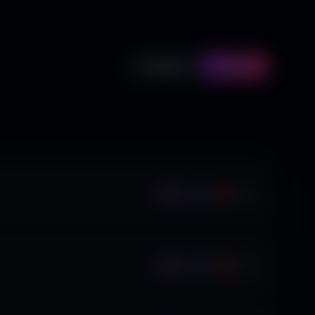
Episodio
Podcast
Ep.
Ep.