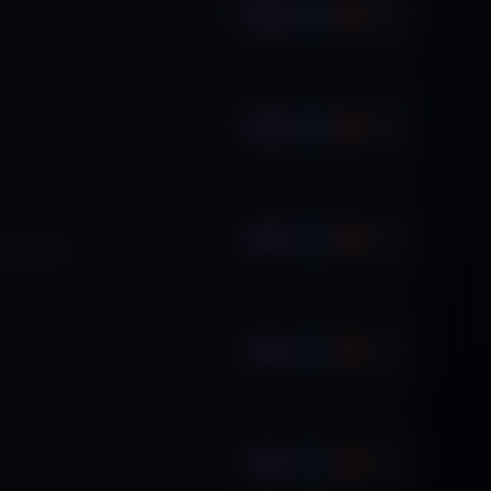
Ep.
Ep.
Ep.
olglu
·
9
ep.
Ep.
Ep.