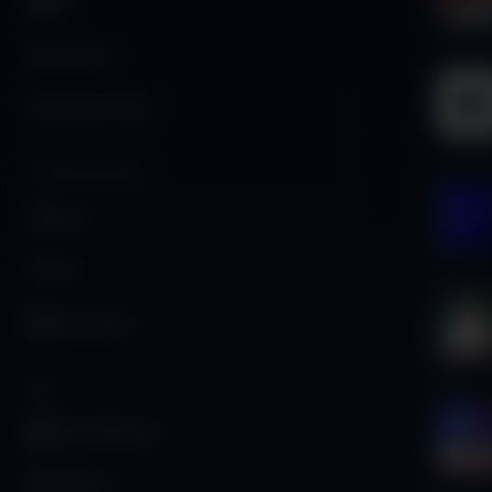
SEO
Analitiche
Analytics Video
CONFIGURAZIONE
Utenti
Font
Impostazioni
B2B
Clienti Business
Publisher