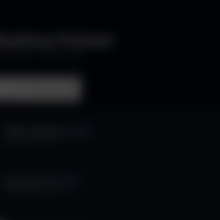
estione Podcast
2
podcast ·
1465
episodi
st
Collega Video
Diplomacy Magazine
VIDEO
Italpress TV
·
3
ep.
Duetto In Cucina
VIDEO
Cucina Channel
·
4
ep.