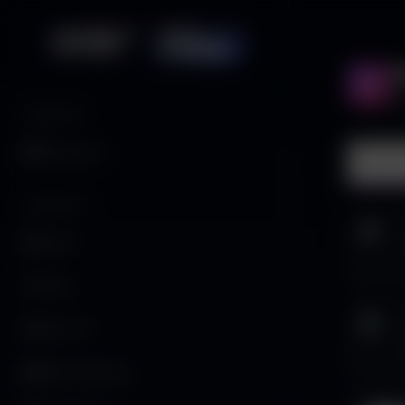
G
2
PRINCIPALE
Dashboard
Podca
CONTENUTI
Canali
Video
Serie TV
FAST Channels