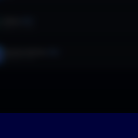
Tg News
VIDEO
Italpress TV
·
6
ep.
Safe Drive Talk Show
VIDEO
SafeDriveTV
·
5
ep.