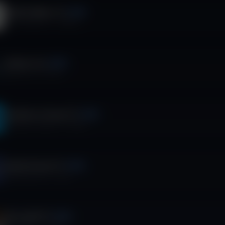
ODCEC MIlano TV
VIDEO
ODCEC MIlano TV
·
139
ep.
Be Beez Live
VIDEO
Be Beez Live
·
50
ep.
Conflavoro Varese TV
VIDEO
Conflavoro Varese TV
·
29
ep.
Health Stories TV
VIDEO
Health Stories TV
·
2
ep.
ChronoGP TV
VIDEO