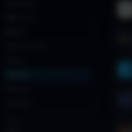
FAST Builder
Home Rows
Playlist
Hero On Demand
Reels
Podcast
Annunci
Notifiche
ANALISI